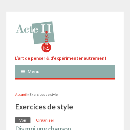
L’art de penser & d’expérimenter autrement
Menu
Vous êtes ici
Accueil
» Exercices de style
Exercices de style
Onglets principaux
Voir
(onglet actif)
Organiser
Dis moi une chanson