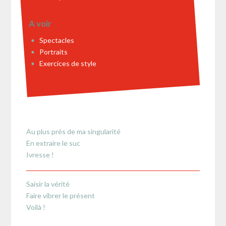
A voir
Spectacles
Portraits
Exercices de style
Au plus prés de ma singularité
En extraire le suc
Ivresse !
Saisir la vérité
Faire vibrer le présent
Voilà !